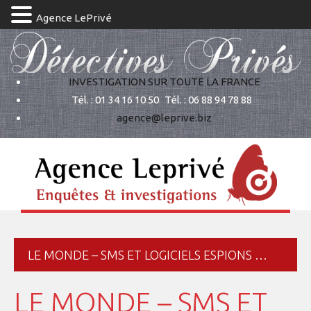
Agence LePrivé
INVESTIGATION SUR TOUTE LA FRANCE
Tél. : 01 34 16 10 50
Tél. : 06 88 94 78 88
agence@leprive.biz
LE MONDE – SMS ET LOGICIELS ESPIONS …
LE MONDE – SMS ET