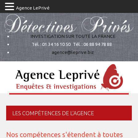
Agence LePrivé
INVESTIGATION SUR TOUTE LA FRANCE
Tél. : 01 34 16 10 50
Tél. : 06 88 94 78 88
agence@leprive.biz
LES COMPÉTENCES DE L’AGENCE
Nos compétences s'étendent à toutes