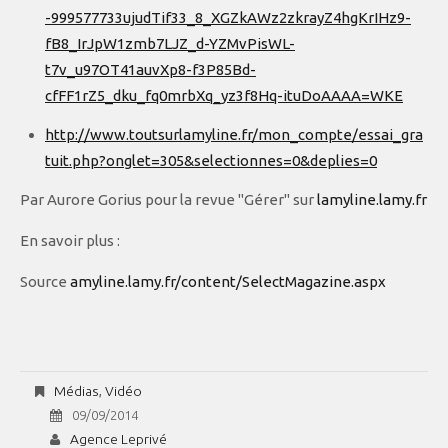
-999577733ujudTif33_8_XGZkAWz2zkrayZ4hgKrIHz9-
fB8_IrJpW1zmb7LJZ_d-YZMvPisWL-
t7v_u97OT41auvXp8-f3P85Bd-
cfFF1rZ5_dku_fq0mrbXq_yz3f8Hq-ituDoAAAA=WKE
http://www.toutsurlamyline.fr/mon_compte/essai_gra
tuit.php?onglet=305&selectionnes=0&deplies=0
Par Aurore Gorius pour la revue "Gérer" sur
lamyline.lamy.fr
En savoir plus :
Source
amyline.lamy.fr/content/SelectMagazine.aspx
Médias
,
Vidéo
09/09/2014
Agence Leprivé