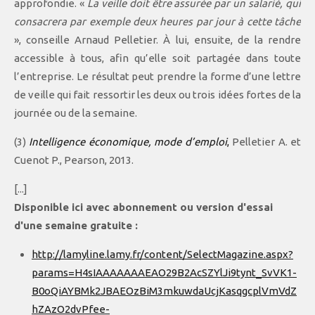
approfondie. «
La veille doit être assurée par un salarié, qui
consacrera par exemple deux heures par jour à cette tâche
», conseille Arnaud Pelletier. À lui, ensuite, de la rendre
accessible à tous, afin qu’elle soit partagée dans toute
l’entreprise. Le résultat peut prendre la forme d’une lettre
de veille qui fait ressortir les deux ou trois idées fortes de la
journée ou de la semaine.
(3)
Intelligence économique, mode d’emploi
,
Pelletier A. et
Cuenot P., Pearson, 2013.
[...]
Disponible ici avec abonnement ou version d'essai
d'une semaine gratuite :
http://lamyline.lamy.fr/content/SelectMagazine.aspx?
params=H4sIAAAAAAAEAO29B2AcSZYlJi9tynt_SvVK1-
B0oQiAYBMk2JBAEOzBiM3mkuwdaUcjKasqgcplVmVdZ
hZAzO2dvPfee-