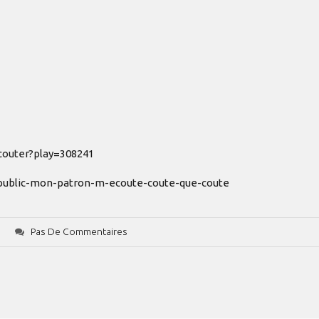
ecouter?play=308241
e-public-mon-patron-m-ecoute-coute-que-coute
Pas De Commentaires