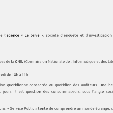
 de
l’agence « Le privé »
, société d’enquête et d’investigation
ques de la
CNIL
(Commission Nationale de l’Informatique et des Lib
redi de 10h à 11h
sion quotidienne consacrée au quotidien des auditeurs. Une h
s jours, il est question des consommateurs, sous l’angle soci
ons, « Service Public » tente de comprendre un monde étrange, ce