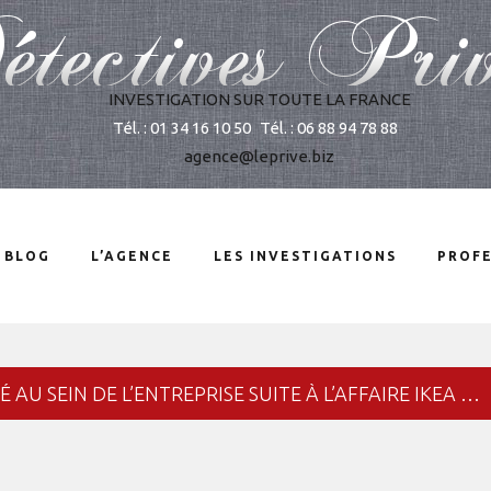
INVESTIGATION SUR TOUTE LA FRANCE
Tél. : 01 34 16 10 50
Tél. : 06 88 94 78 88
agence@leprive.biz
 BLOG
L’AGENCE
LES INVESTIGATIONS
PROFE
 AU SEIN DE L’ENTREPRISE SUITE À L’AFFAIRE IKEA …