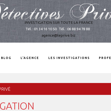
INVESTIGATION SUR TOUTE LA FRANCE
Tél. : 01 34 16 10 50
Tél. : 06 88 94 78 88
agence@leprive.biz
 BLOG
L’AGENCE
LES INVESTIGATIONS
PROFE
PRIVÉ
IGATION