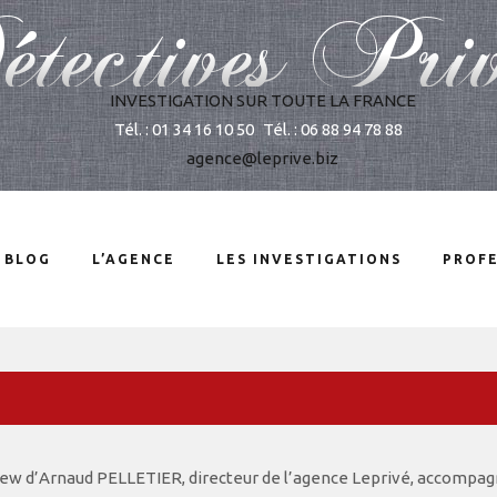
INVESTIGATION SUR TOUTE LA FRANCE
Tél. : 01 34 16 10 50
Tél. : 06 88 94 78 88
agence@leprive.biz
 BLOG
L’AGENCE
LES INVESTIGATIONS
PROFE
iew d’Arnaud PELLETIER, directeur de l’agence Leprivé, accompag