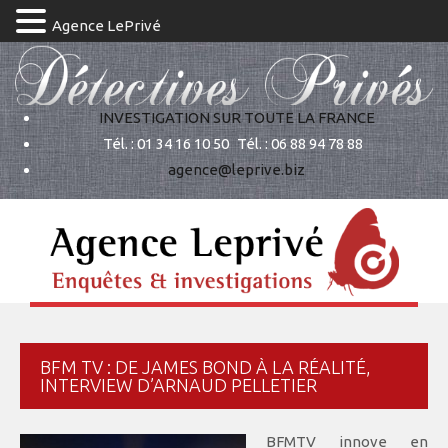
Agence LePrivé
INVESTIGATION SUR TOUTE LA FRANCE
Tél. : 01 34 16 10 50
Tél. : 06 88 94 78 88
agence@leprive.biz
BFM TV : DE JAMES BOND À LA RÉALITÉ,
INTERVIEW D’ARNAUD PELLETIER
BFMTV innove en