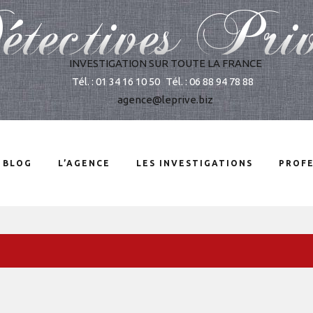
INVESTIGATION SUR TOUTE LA FRANCE
Tél. : 01 34 16 10 50
Tél. : 06 88 94 78 88
agence@leprive.biz
 BLOG
L’AGENCE
LES INVESTIGATIONS
PROFE