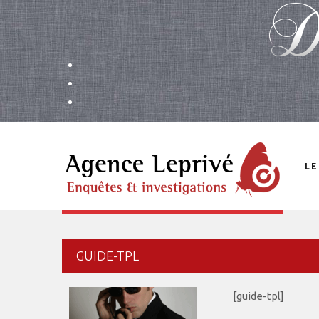
LE
GUIDE-TPL
[guide-tpl]